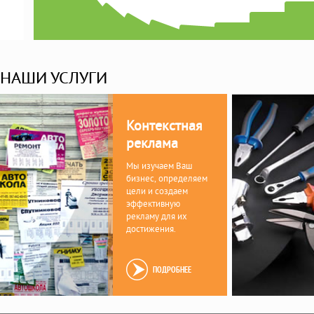
НАШИ УСЛУГИ
Контекстная
реклама
Мы изучаем Ваш
бизнес, определяем
цели и создаем
эффективную
рекламу для их
достижения.
ПОДРОБНЕЕ